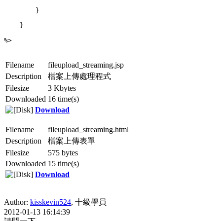
Filename
fileupload_streaming.jsp
Description
檔案上傳處理程式
Filesize
3 Kbytes
Downloaded
16 time(s)
Download
Filename
fileupload_streaming.html
Description
檔案上傳表單
Filesize
575 bytes
Downloaded
15 time(s)
Download
Author:
kisskevin524
, 十級學員
2012-01-13 16:14:39