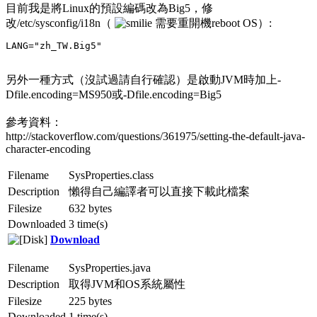
目前我是將Linux的預設編碼改為Big5，修
改/etc/sysconfig/i18n（
需要重開機reboot OS）:
LANG="zh_TW.Big5"
另外一種方式（沒試過請自行確認）是啟動JVM時加上-
Dfile.encoding=MS950或-Dfile.encoding=Big5
參考資料：
http://stackoverflow.com/questions/361975/setting-the-default-java-
character-encoding
Filename
SysProperties.class
Description
懶得自己編譯者可以直接下載此檔案
Filesize
632 bytes
Downloaded
3 time(s)
Download
Filename
SysProperties.java
Description
取得JVM和OS系統屬性
Filesize
225 bytes
Downloaded
1 time(s)