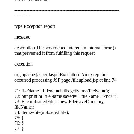
----------------------------------------------------------------------
----------
type Exception report
message
description The server encountered an internal error ()
that prevented it from fulfilling this request.
exception
org.apache.jasper.JasperException: An exception
occurred processing JSP page /fileupload.jsp at line 74
71: fileName= FilenameUtils.getName(fileName);
72: out.println("fileName saved="+fileName+"<br>");
73: File uploadedFile = new File(saveDirectory,
fileName);
74: item.write(uploadedFile);
75: }
76: }
77: }