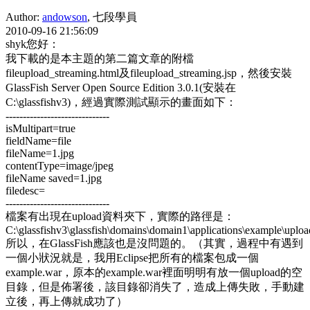
Author:
andowson
, 七段學員
2010-09-16 21:56:09
shyk您好：
我下載的是本主題的第二篇文章的附檔
fileupload_streaming.html及fileupload_streaming.jsp，然後安裝
GlassFish Server Open Source Edition 3.0.1(安裝在
C:\glassfishv3)，經過實際測試顯示的畫面如下：
------------------------------
isMultipart=true
fieldName=file
fileName=1.jpg
contentType=image/jpeg
fileName saved=1.jpg
filedesc=
------------------------------
檔案有出現在upload資料夾下，實際的路徑是：
C:\glassfishv3\glassfish\domains\domain1\applications\example\uploa
所以，在GlassFish應該也是沒問題的。（其實，過程中有遇到
一個小狀況就是，我用Eclipse把所有的檔案包成一個
example.war，原本的example.war裡面明明有放一個upload的空
目錄，但是佈署後，該目錄卻消失了，造成上傳失敗，手動建
立後，再上傳就成功了）