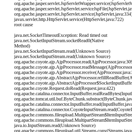
org.apache.jasper.servlet.JspServletWrapper.service(JspServlet
org.apache.jasper.servlet.JspServlet.serviceJspFile(JspServlet.j
org.apache.jasper.servlet.JspServlet.service(JspServlet.java:334
javax.servlet.http.HttpServlet.service(HttpServlet.java:722)
root cause
java.net.SocketTimeoutException: Read timed out
java.net.SocketInputStream.socketRead0(Native
Method)
java.net.SocketInputStream.read(Unknown Source)
java.net.SocketInputStream.read(Unknown Source)
org.apache.coyote.ajp.AjpProcessor.read(AjpProcessor.java:30
org.apache.coyote.ajp.AjpProcessor.readMessage(AjpProcessor
org.apache.coyote.ajp.AjpProcessor.receive(AjpProcessor.java
org.apache.coyote.ajp.AbstractAjpProcessor.refillReadBuffer(
org.apache.coyote.ajp.AbstractAjpProcessor$SocketInputBuffe
org.apache.coyote.Request.doRead(Request.java:422)
org.apache.catalina.connector.InputBuffer.realReadBytes(Input
org.apache.tomcat.util.buf.ByteChunk.substract(ByteChunk.ja
org.apache.catalina.connector.InputBuffer.read(InputBuffer.jav
org.apache.catalina.connector.CoyoteInputStream.read(Coyote
org.apache.commons.fileupload.MultipartStream$ItemInputStr
org.apache.commons.fileupload.MultipartStream$ItemInputStre
java.io.InputStream.read(Unknown Source)
org.apache.commons.fileupload.util.Streams.copy(Streams.java