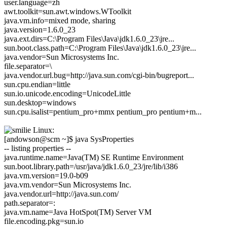
user.language=zh
awt.toolkit=sun.awt.windows.WToolkit
java.vm.info=mixed mode, sharing
java.version=1.6.0_23
java.ext.dirs=C:\Program Files\Java\jdk1.6.0_23\jre...
sun.boot.class.path=C:\Program Files\Java\jdk1.6.0_23\jre...
java.vendor=Sun Microsystems Inc.
file.separator=\
java.vendor.url.bug=http://java.sun.com/cgi-bin/bugreport...
sun.cpu.endian=little
sun.io.unicode.encoding=UnicodeLittle
sun.desktop=windows
sun.cpu.isalist=pentium_pro+mmx pentium_pro pentium+m...
Linux:
[andowson@scm ~]$ java SysProperties
-- listing properties --
java.runtime.name=Java(TM) SE Runtime Environment
sun.boot.library.path=/usr/java/jdk1.6.0_23/jre/lib/i386
java.vm.version=19.0-b09
java.vm.vendor=Sun Microsystems Inc.
java.vendor.url=http://java.sun.com/
path.separator=:
java.vm.name=Java HotSpot(TM) Server VM
file.encoding.pkg=sun.io