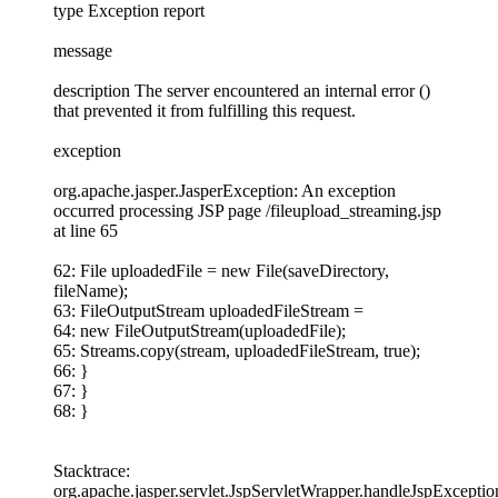
type Exception report
message
description The server encountered an internal error ()
that prevented it from fulfilling this request.
exception
org.apache.jasper.JasperException: An exception
occurred processing JSP page /fileupload_streaming.jsp
at line 65
62: File uploadedFile = new File(saveDirectory,
fileName);
63: FileOutputStream uploadedFileStream =
64: new FileOutputStream(uploadedFile);
65: Streams.copy(stream, uploadedFileStream, true);
66: }
67: }
68: }
Stacktrace:
org.apache.jasper.servlet.JspServletWrapper.handleJspExceptio