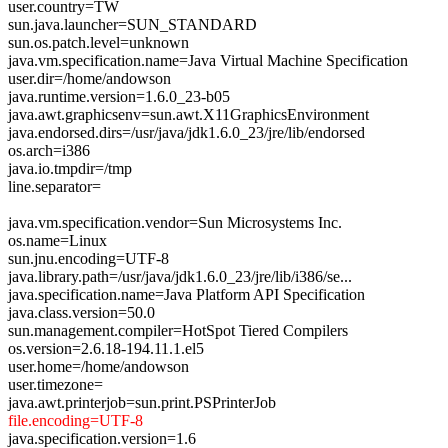
user.country=TW
sun.java.launcher=SUN_STANDARD
sun.os.patch.level=unknown
java.vm.specification.name=Java Virtual Machine Specification
user.dir=/home/andowson
java.runtime.version=1.6.0_23-b05
java.awt.graphicsenv=sun.awt.X11GraphicsEnvironment
java.endorsed.dirs=/usr/java/jdk1.6.0_23/jre/lib/endorsed
os.arch=i386
java.io.tmpdir=/tmp
line.separator=
java.vm.specification.vendor=Sun Microsystems Inc.
os.name=Linux
sun.jnu.encoding=UTF-8
java.library.path=/usr/java/jdk1.6.0_23/jre/lib/i386/se...
java.specification.name=Java Platform API Specification
java.class.version=50.0
sun.management.compiler=HotSpot Tiered Compilers
os.version=2.6.18-194.11.1.el5
user.home=/home/andowson
user.timezone=
java.awt.printerjob=sun.print.PSPrinterJob
file.encoding=UTF-8
java.specification.version=1.6