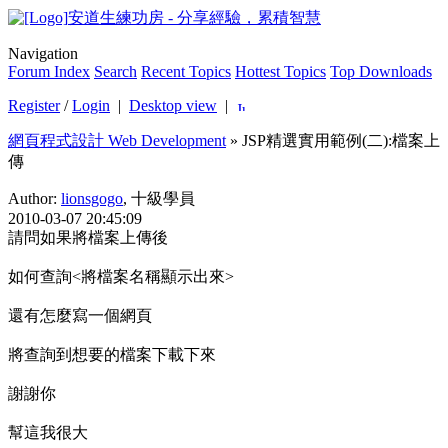
安道生練功房 - 分享經驗，累積智慧
Navigation
Forum Index
Search
Recent Topics
Hottest Topics
Top Downloads
Register
/
Login
|
Desktop view
|
網頁程式設計 Web Development
»
JSP精選實用範例(二):檔案上
傳
Author:
lionsgogo
, 十級學員
2010-03-07 20:45:09
請問如果將檔案上傳後
如何查詢<將檔案名稱顯示出來>
還有怎麼寫一個網頁
將查詢到想要的檔案下載下來
謝謝你
幫這我很大