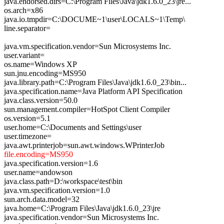
java.endorsed.dirs=C:\Program Files\Java\jdk1.6.0_23\jre...
os.arch=x86
java.io.tmpdir=C:\DOCUME~1\user\LOCALS~1\Temp\
line.separator=
java.vm.specification.vendor=Sun Microsystems Inc.
user.variant=
os.name=Windows XP
sun.jnu.encoding=MS950
java.library.path=C:\Program Files\Java\jdk1.6.0_23\bin...
java.specification.name=Java Platform API Specification
java.class.version=50.0
sun.management.compiler=HotSpot Client Compiler
os.version=5.1
user.home=C:\Documents and Settings\user
user.timezone=
java.awt.printerjob=sun.awt.windows.WPrinterJob
file.encoding=MS950
java.specification.version=1.6
user.name=andowson
java.class.path=D:\workspace\test\bin
java.vm.specification.version=1.0
sun.arch.data.model=32
java.home=C:\Program Files\Java\jdk1.6.0_23\jre
java.specification.vendor=Sun Microsystems Inc.