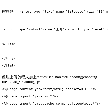
檔案說明： <input type="text" name="filedesc" size="30" m
 <input type="submit"value="上傳"> <input type="reset"
</html>
處理上傳的程式加上request.setCharacterEncoding(encoding);
fileupload_streaming.jsp: