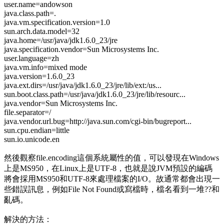
user.name=andowson
java.class.path=.
java.vm.specification.version=1.0
sun.arch.data.model=32
java.home=/usr/java/jdk1.6.0_23/jre
java.specification.vendor=Sun Microsystems Inc.
user.language=zh
java.vm.info=mixed mode
java.version=1.6.0_23
java.ext.dirs=/usr/java/jdk1.6.0_23/jre/lib/ext:/us...
sun.boot.class.path=/usr/java/jdk1.6.0_23/jre/lib/resourc...
java.vendor=Sun Microsystems Inc.
file.separator=/
java.vendor.url.bug=http://java.sun.com/cgi-bin/bugreport...
sun.cpu.endian=little
sun.io.unicode.en
然後觀察file.encoding這個系統屬性的值，可以發現在Windows
上是MS950，在Linux上是UTF-8，也就是說JVM預設的編碼
將會採用MS950和UTF-8來處理檔案的I/O。故通常都會出現一
些錯誤訊息，例如File Not Found或寫檔時，檔名看到一堆??和
亂碼。
解決的方法：