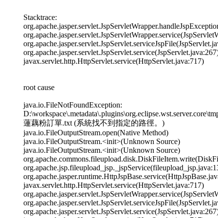
Stacktrace:
org.apache.jasper.servlet.JspServletWrapper.handleJspExceptio
org.apache.jasper.servlet.JspServletWrapper.service(JspServlet
org.apache.jasper.servlet.JspServlet.serviceJspFile(JspServlet.j
org.apache.jasper.servlet.JspServlet.service(JspServlet.java:267
javax.servlet.http.HttpServlet.service(HttpServlet.java:717)
root cause
java.io.FileNotFoundException:
D:\workspace\.metadata\.plugins\org.eclipse.wst.server.core
蓮藕粉訂單.txt (系統找不到指定的路徑。)
java.io.FileOutputStream.open(Native Method)
java.io.FileOutputStream.<init>(Unknown Source)
java.io.FileOutputStream.<init>(Unknown Source)
org.apache.commons.fileupload.disk.DiskFileItem.write(DiskFi
org.apache.jsp.fileupload_jsp._jspService(fileupload_jsp.java:1
org.apache.jasper.runtime.HttpJspBase.service(HttpJspBase.jav
javax.servlet.http.HttpServlet.service(HttpServlet.java:717)
org.apache.jasper.servlet.JspServletWrapper.service(JspServlet
org.apache.jasper.servlet.JspServlet.serviceJspFile(JspServlet.j
org.apache.jasper.servlet.JspServlet.service(JspServlet.java:267