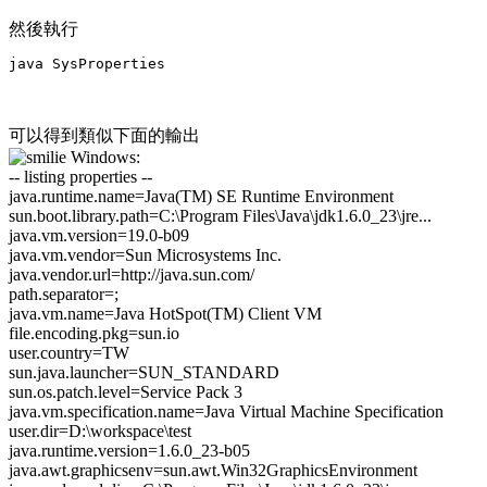
然後執行
java SysProperties
可以得到類似下面的輸出
Windows:
-- listing properties --
java.runtime.name=Java(TM) SE Runtime Environment
sun.boot.library.path=C:\Program Files\Java\jdk1.6.0_23\jre...
java.vm.version=19.0-b09
java.vm.vendor=Sun Microsystems Inc.
java.vendor.url=http://java.sun.com/
path.separator=;
java.vm.name=Java HotSpot(TM) Client VM
file.encoding.pkg=sun.io
user.country=TW
sun.java.launcher=SUN_STANDARD
sun.os.patch.level=Service Pack 3
java.vm.specification.name=Java Virtual Machine Specification
user.dir=D:\workspace\test
java.runtime.version=1.6.0_23-b05
java.awt.graphicsenv=sun.awt.Win32GraphicsEnvironment