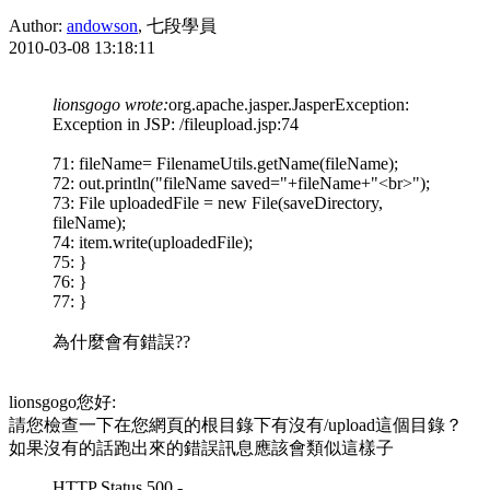
Author:
andowson
, 七段學員
2010-03-08 13:18:11
lionsgogo wrote:
org.apache.jasper.JasperException:
Exception in JSP: /fileupload.jsp:74
71: fileName= FilenameUtils.getName(fileName);
72: out.println("fileName saved="+fileName+"<br>");
73: File uploadedFile = new File(saveDirectory,
fileName);
74: item.write(uploadedFile);
75: }
76: }
77: }
為什麼會有錯誤??
lionsgogo您好:
請您檢查一下在您網頁的根目錄下有沒有/upload這個目錄？
如果沒有的話跑出來的錯誤訊息應該會類似這樣子
HTTP Status 500 -